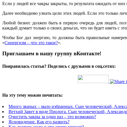
Если у людей все чакры закрыты, то результата ожидать от них
Далее необходимо узнать цели этих людей. Если это только лич
Любой бизнес должен быть в первую очередь для людей, поэт
каждый думает только о своих деньгах, что он будет иметь с эт
Чтобы Бог дал энергию, то должны быть правильные намерени
«
Синергизм – что это такое?
».
Приглашаем в нашу группу вКонтакте!
Понравилась статья? Поделись с друзьями в соц.сетях:
На эту тему можно почитать:
Много званых – мало избранных. Сын человеческий, Алекс
Ветхий Завет в виде Пролога. Сын человеческий, Александ
Очистить чакры за один раз – это возможно?
Ясновидение. Как его развить?
Как достичь цели и что этому мешает?