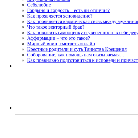
Себялюбие
Гордыня и гордость – есть ли отличия?
Как проявляется ясновидение?
Как проявляется кармическая связь между мужчин
Что такое векторный брак?
Как повысить самооценку и уверенность в себе дев
Аффирмации – что это такое?
Мирный воин, смотреть онлайн
Крестные родители и суть Таинства Крещения
Соборование, как помощь нам оказываемая…
Как правильно подготовиться к исповеди и причас