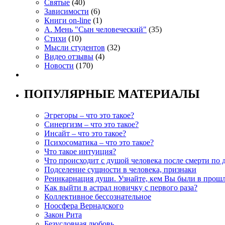
Святые
(40)
Зависимости
(6)
Книги on-line
(1)
А. Мень "Сын человеческий"
(35)
Стихи
(10)
Мысли студентов
(32)
Видео отзывы
(4)
Новости
(170)
ПОПУЛЯРНЫЕ МАТЕРИАЛЫ
Эгрегоры – что это такое?
Синергизм – что это такое?
Инсайт – что это такое?
Психосоматика – что это такое?
Что такое интуиция?
Что происходит с душой человека после смерти по 
Подселение сущности в человека, признаки
Реинкарнация души. Узнайте, кем Вы были в прош
Как выйти в астрал новичку с первого раза?
Коллективное бессознательное
Ноосфера Вернадского
Закон Рита
Безусловная любовь