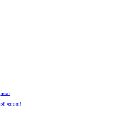
дням?
лой жизни!