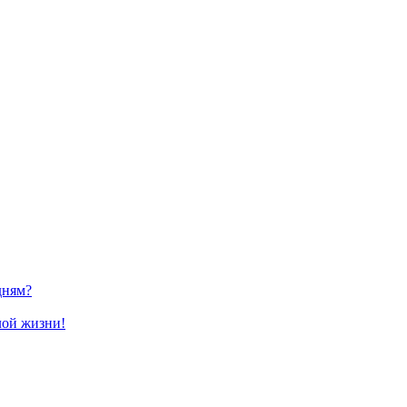
дням?
лой жизни!