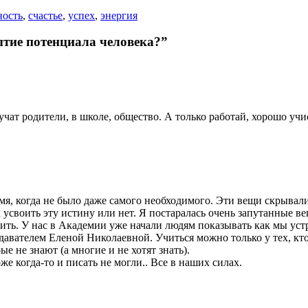
ность
,
счастье
,
успех
,
энергия
ытие потенциала человека?”
 учат родители, в школе, общество. А только работай, хорошо уч
мя, когда не было даже самого необходимого. Эти вещи скрывалис
 усвоить эту истину или нет. Я постаралась очень запутанные ве
тить. У нас в Академии уже начали людям показывать как мы ус
вателем Еленой Николаевной. Учиться можно только у тех, кто 
е не знают (а многие и не хотят знать).
же когда-то и писать не могли.. Все в наших силах.