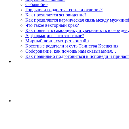
Себялюбие
Гордыня и гордость – есть ли отличия?
Как проявляется ясновидение?
Как проявляется кармическая связь между мужчин
Что такое векторный брак?
Как повысить самооценку и уверенность в себе дев
Аффирмации – что это такое?
Мирный воин, смотреть онлайн
Крестные родители и суть Таинства Крещения
Соборование, как помощь нам оказываемая…
Как правильно подготовиться к исповеди и причас