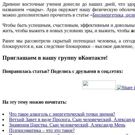
Древние восточные учения донесли до наших дней, что здоро
названием «чакры». Аура окружает нашу физическую оболочк
можно дополнительно прочитать в статье «
Биоэнергетика, цел
Чтобы быть успешным, счастливым, эффективным и довольным 
жить, чтобы выжить в новых условиях эры, и выжить, чтобы
ж
Ранее мы рассмотрели скрытый потенциал человека, а сегод
блокируются и, как следствие блокировки – высокое давление, 
Приглашаем в нашу группу вКонтакте!
Понравилась статья? Поделись с друзьями в соц.сетях:
На эту тему можно почитать:
Что такое алкоголь с энергетической точки зрения?
Ветхий Завет в виде Пролога. Сын человеческий, Александ
Знамения Царства. Сын человеческий, Александр Мень
Психосоматика – что это такое?