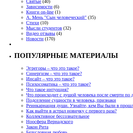
Святые
(40)
Зависимости
(6)
Книги on-line
(1)
А. Мень "Сын человеческий"
(35)
Стихи
(10)
Мысли студентов
(32)
Видео отзывы
(4)
Новости
(170)
ПОПУЛЯРНЫЕ МАТЕРИАЛЫ
Эгрегоры – что это такое?
Синергизм – что это такое?
Инсайт – что это такое?
Психосоматика – что это такое?
Что такое интуиция?
Что происходит с душой человека после смерти по 
Подселение сущности в человека, признаки
Реинкарнация души. Узнайте, кем Вы были в прош
Как выйти в астрал новичку с первого раза?
Коллективное бессознательное
Ноосфера Вернадского
Закон Рита
Безусловная любовь