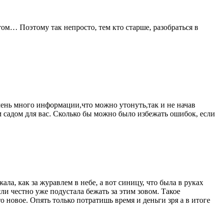
ом… Поэтому так непросто, тем кто старше, разобраться в
чень много информации,что можно утонуть,так и не начав
м садом для вас. Сколько бы можно было избежать ошибок, если
жала, как за журавлем в небе, а вот синицу, что была в руках
сли честно уже подустала бежать за этим зовом. Такое
новое. Опять только потратишь время и деньги зря а в итоге