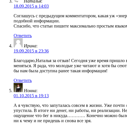
Наталья
:
18.09.2015 в 14:03
Соглашусь с предыдущим комментатором, какая уж «энерг
подобной информации.
Спасибо, что статьи пишите максимально простым языком
Ответить
Ирина
:
19.09.2015 в 23:36
Благодарю,Наталья за отзыв! Сегодня уже время пришло в
меняться. Я рада, что молодые уже читают и хотя бы сею
бы нам была доступна ранее такая информация!
Ответить
Нонна
:
01.10.2015 в 19:13
А я чувствую, что запуталась совсем в жизни. Уже почти 40
упустила. В итоге ни денег, ни работы, ни реализации. Не
ощущение что бег в никуда………… Конечно можно было бы ч
ни к чему и не придешь и снова все зря.