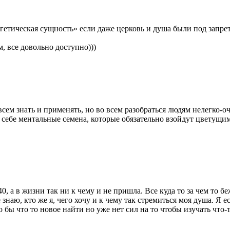
етическая сущность» если даже церковь и душа были под запрет
, все довольно доступно)))
сем знать и применять, но во всем разобраться людям нелегко-о
т себе ментальные семена, которые обязательно взойдут цветущи
, а в жизни так ни к чему и не пришла. Все куда то за чем то бе
 знаю, кто же я, чего хочу и к чему так стремиться моя душа. Я е
то то новое найти но уже нет сил на то чтобы изучать что-то 