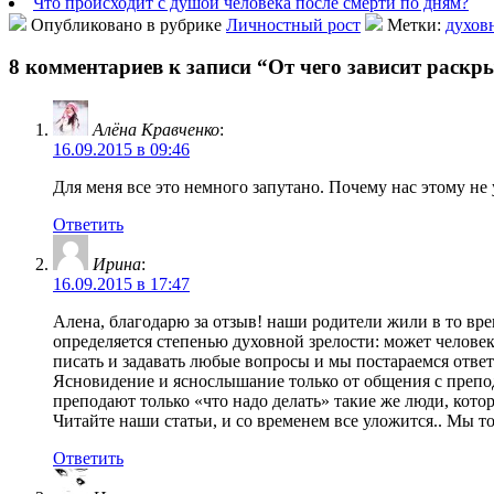
Что происходит с душой человека после смерти по дням?
Опубликовано в рубрике
Личностный рост
Метки:
духов
8 комментариев к записи “От чего зависит раскр
Алёна Кравченко
:
16.09.2015 в 09:46
Для меня все это немного запутано. Почему нас этому не
Ответить
Ирина
:
16.09.2015 в 17:47
Алена, благодарю за отзыв! наши родители жили в то вре
определяется степенью духовной зрелости: может человек
писать и задавать любые вопросы и мы постараемся отве
Ясновидение и яснослышание только от общения с препода
преподают только «что надо делать» такие же люди, которы
Читайте наши статьи, и со временем все уложится.. Мы то
Ответить