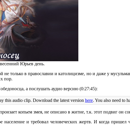
 весенний Юрьев день.
не только в православии и католицизме, но и даже у мусульма
х пор.
бедоносца, а послушать аудио версию (0:27:45):
ay this audio clip. Download the latest version
here
. You also need to h
ронзает копьем змея, не описано в житие, т.к. этот подвиг он с
е население и требовал человеческих жертв. И когда пришел 