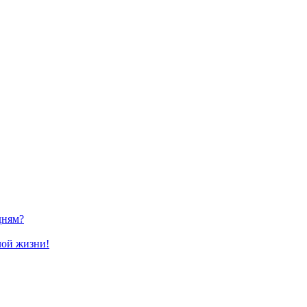
дням?
лой жизни!