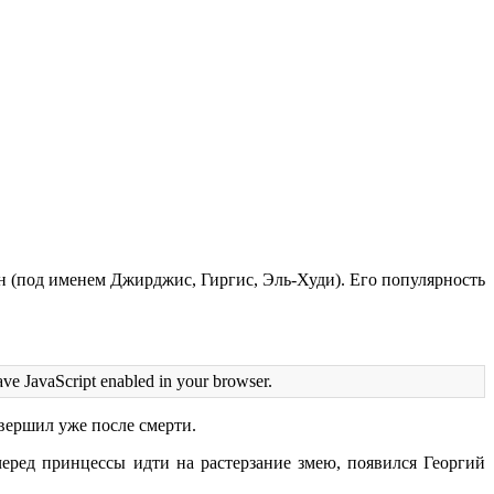
н (под именем Джирджис, Гиргис, Эль-Худи). Его популярность
ave JavaScript enabled in your browser.
овершил уже после смерти.
черед принцессы идти на растерзание змею, появился Георгий