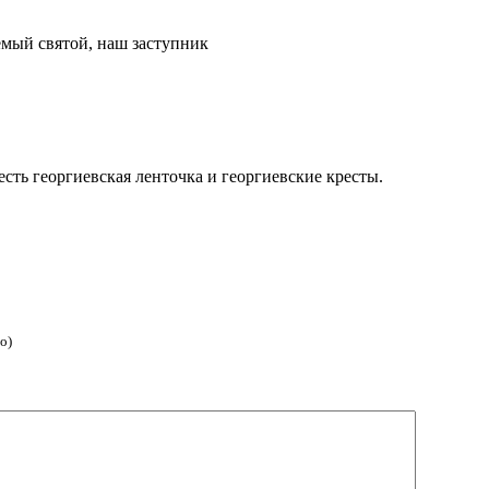
емый святой, наш заступник
есть георгиевская ленточка и георгиевские кресты.
о)