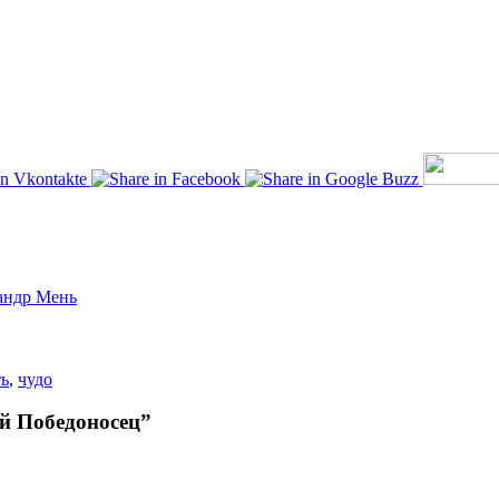
андр Мень
ть
,
чудо
й Победоносец”