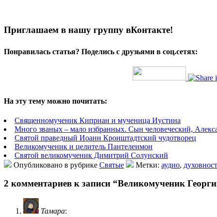
Приглашаем в нашу группу вКонтакте!
Понравилась статья? Поделись с друзьями в соц.сетях:
На эту тему можно почитать:
Священномученик Киприан и мученица Иустина
Много званых – мало избранных. Сын человеческий, Алекс
Святой праведный Иоанн Кронштадтский чудотворец
Великомученик и целитель Пантелеимон
Святой великомученик Димитрий Солунский
Опубликовано в рубрике
Святые
Метки:
аудио
,
духовнос
2 комментариев к записи “Великомученик Георги
Тамара
: