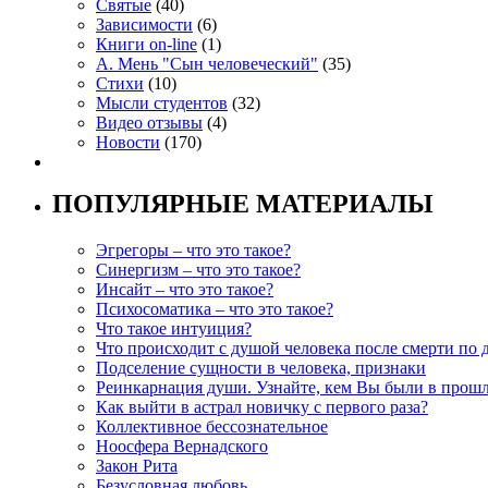
Святые
(40)
Зависимости
(6)
Книги on-line
(1)
А. Мень "Сын человеческий"
(35)
Стихи
(10)
Мысли студентов
(32)
Видео отзывы
(4)
Новости
(170)
ПОПУЛЯРНЫЕ МАТЕРИАЛЫ
Эгрегоры – что это такое?
Синергизм – что это такое?
Инсайт – что это такое?
Психосоматика – что это такое?
Что такое интуиция?
Что происходит с душой человека после смерти по 
Подселение сущности в человека, признаки
Реинкарнация души. Узнайте, кем Вы были в прош
Как выйти в астрал новичку с первого раза?
Коллективное бессознательное
Ноосфера Вернадского
Закон Рита
Безусловная любовь