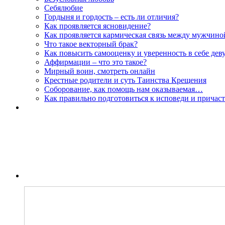
Себялюбие
Гордыня и гордость – есть ли отличия?
Как проявляется ясновидение?
Как проявляется кармическая связь между мужчин
Что такое векторный брак?
Как повысить самооценку и уверенность в себе дев
Аффирмации – что это такое?
Мирный воин, смотреть онлайн
Крестные родители и суть Таинства Крещения
Соборование, как помощь нам оказываемая…
Как правильно подготовиться к исповеди и причас