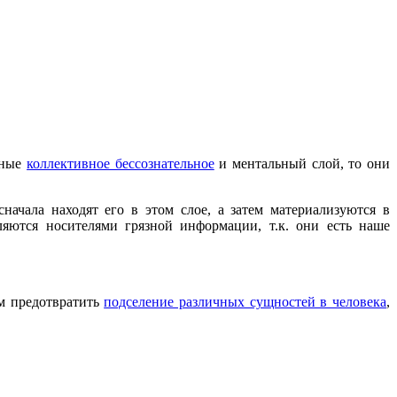
зные
коллективное бессознательное
и ментальный слой, то они
ачала находят его в этом слое, а затем материализуются в
яются носителями грязной информации, т.к. они есть наше
ым предотвратить
подселение различных сущностей в человека
,