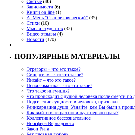
Святые
(40)
Зависимости
(6)
Книги on-line
(1)
А. Мень "Сын человеческий"
(35)
Стихи
(10)
Мысли студентов
(32)
Видео отзывы
(4)
Новости
(170)
ПОПУЛЯРНЫЕ МАТЕРИАЛЫ
Эгрегоры – что это такое?
Синергизм – что это такое?
Инсайт – что это такое?
Психосоматика – что это такое?
Что такое интуиция?
Что происходит с душой человека после смерти по 
Подселение сущности в человека, признаки
Реинкарнация души. Узнайте, кем Вы были в прош
Как выйти в астрал новичку с первого раза?
Коллективное бессознательное
Ноосфера Вернадского
Закон Рита
Безусловная любовь