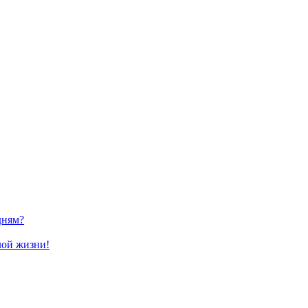
дням?
лой жизни!