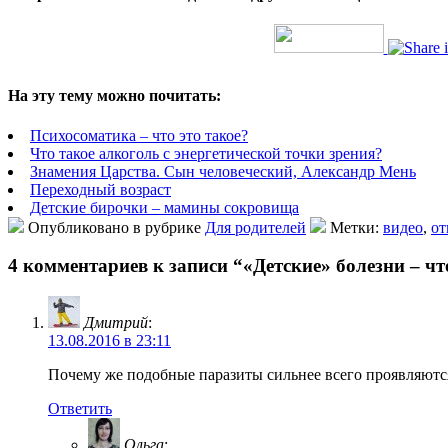
На эту тему можно почитать:
Психосоматика – что это такое?
Что такое алкоголь с энергетической точки зрения?
Знамения Царства. Сын человеческий, Александр Мень
Переходный возраст
Детские бирочки – мамины сокровища
Опубликовано в рубрике
Для родителей
Метки:
видео
,
от
4 комментариев к записи “«Детские» болезни – чт
Дмитрий
:
13.08.2016 в 23:11
Почему же подобные паразиты сильнее всего проявляютс
Ответить
Ольга
: