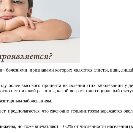
и» болезнями, признаками которых являются глисты, вши, лишай?
илу более высокого процента выявления этих заболеваний у де
тно нет никакой разницы, какой возраст или социальный статус
аразитарным заболеваниям.
ет, предполагается, что ежегодно гельминтозом заражается окол
ижены, но тоже впечатляют – 0,2% от численности населения (в 