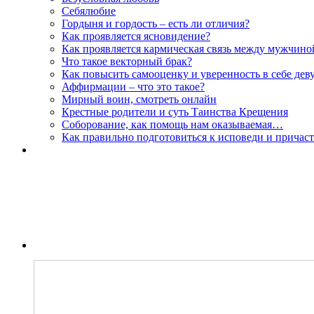
Себялюбие
Гордыня и гордость – есть ли отличия?
Как проявляется ясновидение?
Как проявляется кармическая связь между мужчин
Что такое векторный брак?
Как повысить самооценку и уверенность в себе дев
Аффирмации – что это такое?
Мирный воин, смотреть онлайн
Крестные родители и суть Таинства Крещения
Соборование, как помощь нам оказываемая…
Как правильно подготовиться к исповеди и причас