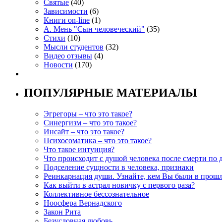
Святые
(40)
Зависимости
(6)
Книги on-line
(1)
А. Мень "Сын человеческий"
(35)
Стихи
(10)
Мысли студентов
(32)
Видео отзывы
(4)
Новости
(170)
ПОПУЛЯРНЫЕ МАТЕРИАЛЫ
Эгрегоры – что это такое?
Синергизм – что это такое?
Инсайт – что это такое?
Психосоматика – что это такое?
Что такое интуиция?
Что происходит с душой человека после смерти по 
Подселение сущности в человека, признаки
Реинкарнация души. Узнайте, кем Вы были в прош
Как выйти в астрал новичку с первого раза?
Коллективное бессознательное
Ноосфера Вернадского
Закон Рита
Безусловная любовь