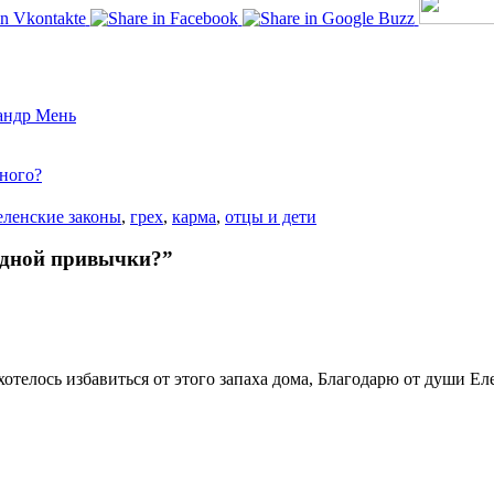
андр Мень
ьного?
еленские законы
,
грех
,
карма
,
отцы и дети
редной привычки?”
захотелось избавиться от этого запаха дома, Благодарю от души 