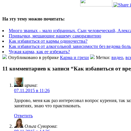
На эту тему можно почитать:
Много званых – мало избранных. Сын человеческий, Алекс
Привычки, мешающие нашему саморазвитию
Как избавиться от кармы одиночества?
Как избавиться от алкогольной зависимости без ведома бол
Чужая карма, как ее избежать?
Опубликовано в рубрике
Карма и грехи
Метки:
видео
,
вс
11 комментариев к записи “Как избавиться от в
ирина
:
07.11.2015 в 11:26
Здорово, меня как раз интересовал вопрос курения, так 
занятиях, знаю что практиковать.
Ответить
Ольга Суворова
: