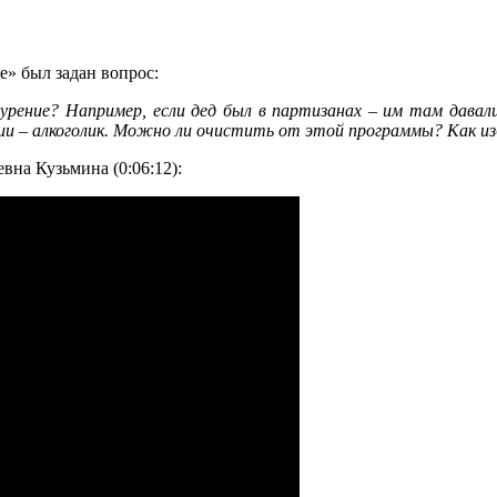
» был задан вопрос:
урение? Например, если дед был в партизанах – им там давали
мии – алкоголик. Можно ли очистить от этой программы? Как и
вна Кузьмина (0:06:12):