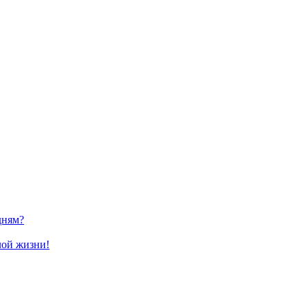
дням?
лой жизни!