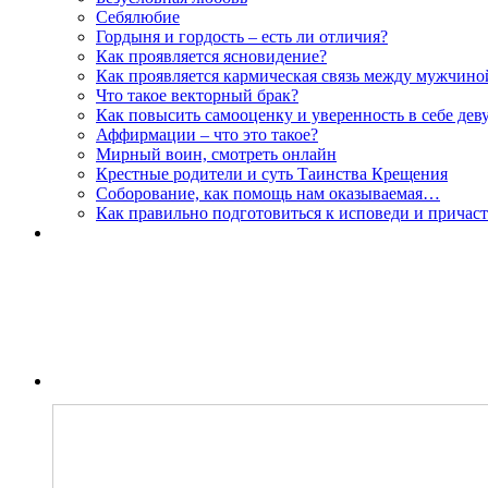
Себялюбие
Гордыня и гордость – есть ли отличия?
Как проявляется ясновидение?
Как проявляется кармическая связь между мужчин
Что такое векторный брак?
Как повысить самооценку и уверенность в себе дев
Аффирмации – что это такое?
Мирный воин, смотреть онлайн
Крестные родители и суть Таинства Крещения
Соборование, как помощь нам оказываемая…
Как правильно подготовиться к исповеди и причас