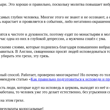
ыри. Это хорошо и правильно, поскольку молитва повышает вибр
мых глубин человека. Многие этого не знают и не осознают, а с
язь нарастает и проявляется в событиях, либо негативно-окраше
ятся к чистоте и духовности, поэтому ездят по монастырям и мол
час одна из них в глубокой депрессии, а мужчина сошёл с ума.
скими слоями, которые поднялись благодаря повышению вибраци
правиться. В Англии, священники просят людей исповедоваться то
бирать эти грехи, эту грязь.
тный способ. Работает, проверено многократно! Но почему-то то
комендуем статью «
Как правильно подготовиться к исповеди и п
Есть люди, которые идут на исповедь в церковь, выходят из неё и
работана, то человек уже это делает естественно, без угрызения
на этом грехе.
 результаты колоссальные!