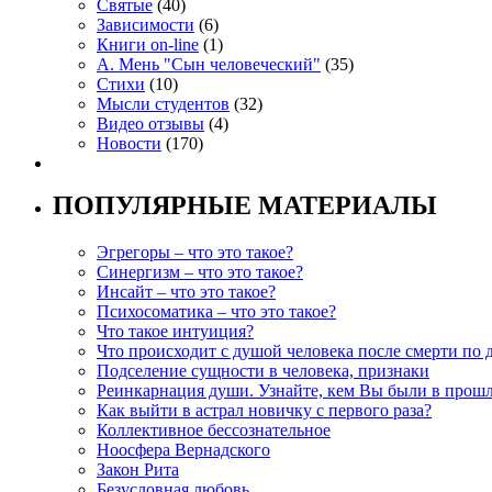
Святые
(40)
Зависимости
(6)
Книги on-line
(1)
А. Мень "Сын человеческий"
(35)
Стихи
(10)
Мысли студентов
(32)
Видео отзывы
(4)
Новости
(170)
ПОПУЛЯРНЫЕ МАТЕРИАЛЫ
Эгрегоры – что это такое?
Синергизм – что это такое?
Инсайт – что это такое?
Психосоматика – что это такое?
Что такое интуиция?
Что происходит с душой человека после смерти по 
Подселение сущности в человека, признаки
Реинкарнация души. Узнайте, кем Вы были в прош
Как выйти в астрал новичку с первого раза?
Коллективное бессознательное
Ноосфера Вернадского
Закон Рита
Безусловная любовь