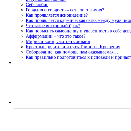
Себялюбие
Гордыня и гордость – есть ли отличия?
Как проявляется ясновидение?
Как проявляется кармическая связь между мужчин
Что такое векторный брак?
Как повысить самооценку и уверенность в себе дев
Аффирмации – что это такое?
Мирный воин, смотреть онлайн
Крестные родители и суть Таинства Крещения
Соборование, как помощь нам оказываемая…
Как правильно подготовиться к исповеди и причас