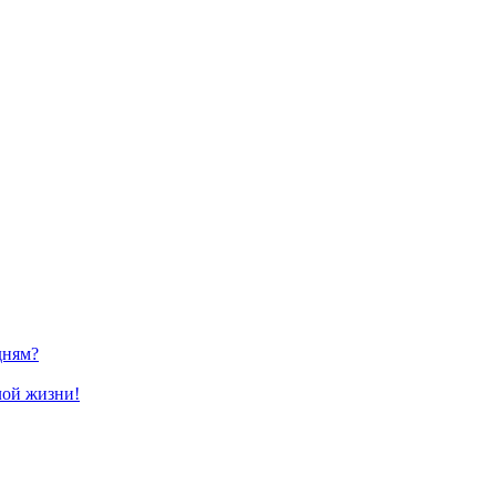
дням?
лой жизни!