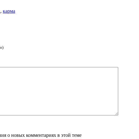
х
,
карма
о)
ения о новых комментариях в этой теме