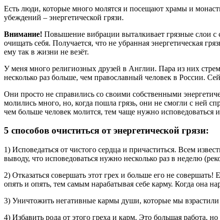
Есть люди, которые много молятся и посещают храмы и монаст
убеждений – энергетической грязи.
Внимание!
Повышение вибрации выталкивает грязные слои с са
очищать себя. Получается, что не убранная энергетическая гр
ему так в жизни не везёт.
У меня много религиозных друзей в Англии. Пара из них стрем
несколько раз больше, чем православный человек в России. Сей
Они просто не справились со своими собственными энергетиче
молились много, но, когда пошла грязь, они не смогли с ней с
чем больше человек молится, тем чаще нужно исповедоваться и у
5 способов очиститься от энергетической грязи:
1) Исповедаться от чистого сердца и причаститься. Всем извес
выводу, что исповедоваться нужно несколько раз в неделю (ре
2) Отказаться совершать этот грех и больше его не совершать! 
опять и опять, тем самым нарабатывая себе карму. Когда она на
3) Уничтожить негативные кармы души, которые мы взрастили 
4) Избавить рода от этого греха и карм. Это большая работа, но