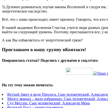
5) Духовно развиваться, изучая законы Вселенной и следуя и
энергетическое наследство.
Всё, что с нами происходит, имеет причину. Говорить, что кто-
В нашей академии Вселенная Счастья, учатся люди разных уровн
выйти на следующий уровень. Поэтому, приглашаются все, у ко
А как Вы избавляетесь от энергетической грязи?
Приглашаем в нашу группу вКонтакте!
Понравилась статья? Поделись с друзьями в соц.сетях:
На эту тему можно почитать:
Ветхий Завет в виде Пролога. Сын человеческий, Александ
Много званых – мало избранных. Сын человеческий, Алекс
Суд Мессии. Сын человеческий, Александр Мень
Великий Пост – время покаянное…