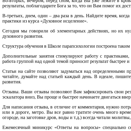
Во-вторых, вечером, перед сном, когда Вы уже лежите в кров
результаты, поблагодарите Бога за то, что он Вам помог их дост
В-третьих, днем, один – два раза в день. Найдите время, когд
практики из курса «Духовное исцеление».
Сегодня мы говорили об элементарных действиях, но их нуж
духовного развития.
Структура обучения в Школе парапсихологии построена таким 
Дополнительные занятия стимулируют работу с практиками, т.
работа группой над одной темой приносит результат быстрее и 
Статьи на сайте позволяют задуматься над определенными п
читайте, думайте над статьей каждый день. В идеале, пиши
развития.
Отзывы. Ваши отзывы позволяют Вам зафиксировать свои рез
эскалатора вниз, Вы проще и быстрее начинаете двигаться ввер
Для написания отзыва, в отличие от комментария, нужно потр
или в дороге, метро. Вы все равно тратите очень много вре
огороде, на заготовке дров, воды и т.д.) всегда читали молитв
Ежемесячный миникурс «Ответы на вопросы» специально соз