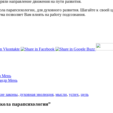
еряли направление движения на пути развития.
ла парапсихологии, для духовного развития. Шагайте к своей 
ума позволяет Вам влиять на работу подсознания.
р Мень
андр Мень
кие законы
,
духовная эволюция
,
мысли
,
успех
,
цель
Школа парапсихологии”