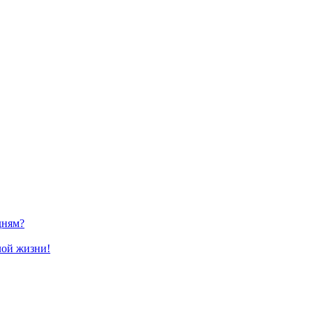
дням?
лой жизни!