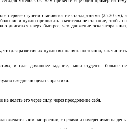
о сегодня хотелось бы Вам привести еще один пример на тему
оге первые ступени становятся не стандартными (25-30 см), а
 большие и нужно приложить значительное старание, чтобы на
жно двигаться вверх быстрее, чем движение эскалатора вниз,
 что для развития их нужно выполнять постоянно, как чистить
ятиях, и сдав домашнее задание, наши студенты больше не
 нужно ежедневно делать практики.
 не делать это через силу, через преодоление себя.
 благожелательном настроении, с целями и намерениями на день.