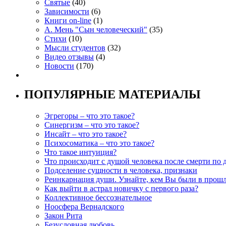
Святые
(40)
Зависимости
(6)
Книги on-line
(1)
А. Мень "Сын человеческий"
(35)
Стихи
(10)
Мысли студентов
(32)
Видео отзывы
(4)
Новости
(170)
ПОПУЛЯРНЫЕ МАТЕРИАЛЫ
Эгрегоры – что это такое?
Синергизм – что это такое?
Инсайт – что это такое?
Психосоматика – что это такое?
Что такое интуиция?
Что происходит с душой человека после смерти по 
Подселение сущности в человека, признаки
Реинкарнация души. Узнайте, кем Вы были в прош
Как выйти в астрал новичку с первого раза?
Коллективное бессознательное
Ноосфера Вернадского
Закон Рита
Безусловная любовь