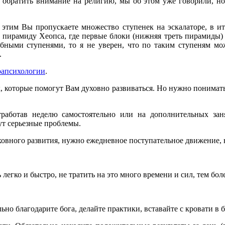
ь обратить внимание на религию, мы об этом уже говорили, н
 этим Вы пропускаете множество ступенек на эскалаторе, в ит
а пирамиду Хеопса, где первые блоки (нижняя треть пирамиды)
добными ступенями, то я не уверен, что по таким ступеням мо
.
апсихологии
.
 которые помогут Вам духовно развиваться. Но нужно понимать,
тработав неделю самостоятельно или на дополнительных зан
ут серьезные проблемы.
уховного развития, нужно ежедневное поступательное движение,
егко и быстро, не тратить на это много времени и сил, тем более
льно благодарите бога, делайте практики, вставайте с кровати в