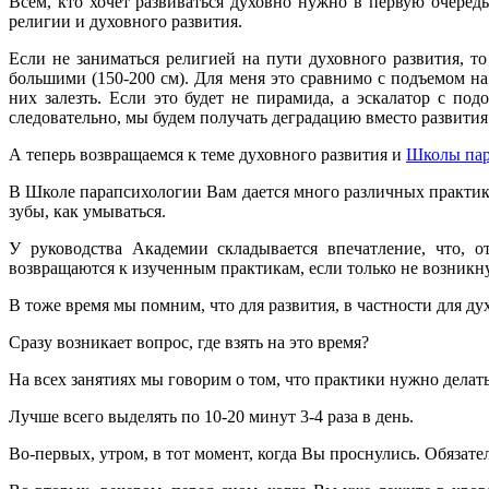
Всем, кто хочет развиваться духовно нужно в первую очеред
религии и духовного развития.
Если не заниматься религией на пути духовного развития, то
большими (150-200 см). Для меня это сравнимо с подъемом н
них залезть. Если это будет не пирамида, а эскалатор с по
следовательно, мы будем получать деградацию вместо развития
А теперь возвращаемся к теме духовного развития и
Школы пар
В Школе парапсихологии Вам дается много различных практик,
зубы, как умываться.
У руководства Академии складывается впечатление, что, о
возвращаются к изученным практикам, если только не возникн
В тоже время мы помним, что для развития, в частности для д
Сразу возникает вопрос, где взять на это время?
На всех занятиях мы говорим о том, что практики нужно делать л
Лучше всего выделять по 10-20 минут 3-4 раза в день.
Во-первых, утром, в тот момент, когда Вы проснулись. Обязате