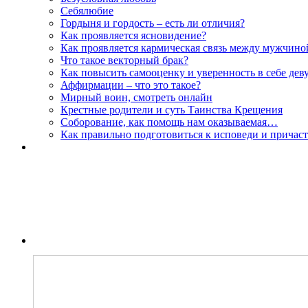
Себялюбие
Гордыня и гордость – есть ли отличия?
Как проявляется ясновидение?
Как проявляется кармическая связь между мужчин
Что такое векторный брак?
Как повысить самооценку и уверенность в себе дев
Аффирмации – что это такое?
Мирный воин, смотреть онлайн
Крестные родители и суть Таинства Крещения
Соборование, как помощь нам оказываемая…
Как правильно подготовиться к исповеди и причас