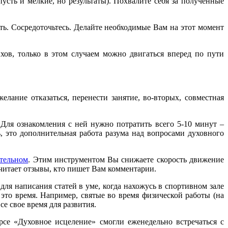
усть и мелкие, но результаты). Похвалите себя за полученные
кать. Сосредоточьтесь. Делайте необходимые Вам на этот момент
хов, только в этом случаем можно двигаться вперед по пути
елание отказаться, перенести занятие, во-вторых, совместная
Для ознакомления с ней нужно потратить всего 5-10 минут –
 это дополнительная работа разума над вопросами духовного
ательном
. Этим инструментом Вы снижаете скорость движение
 читает отзывы, кто пишет Вам комментарии.
ля написания статей в уме, когда нахожусь в спортивном зале
это время. Например, святые во время физической работы (на
се свое время для развития.
се «Духовное исцеление» смогли еженедельно встречаться с