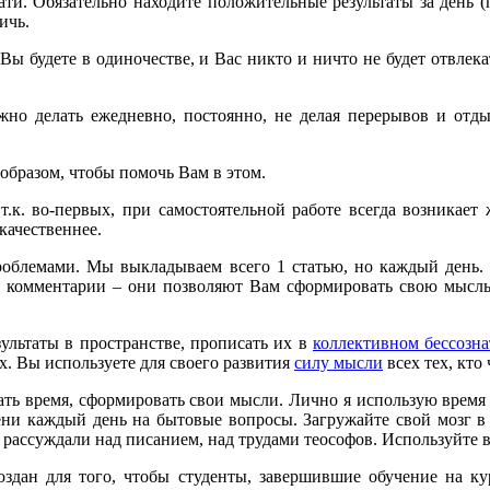
ати. Обязательно находите положительные результаты за день (п
ичь.
а Вы будете в одиночестве, и Вас никто и ничто не будет отвле
но делать ежедневно, постоянно, не делая перерывов и отды
образом, чтобы помочь Вам в этом.
к. во-первых, при самостоятельной работе всегда возникает ж
качественнее.
роблемами. Мы выкладываем всего 1 статью, но каждый день. 
те комментарии – они позволяют Вам сформировать свою мысль,
ультаты в пространстве, прописать их в
коллективном бессозн
х. Вы используете для своего развития
силу мысли
всех тех, кто
ать время, сформировать свои мысли. Лично я использую время д
мени каждый день на бытовые вопросы. Загружайте свой мозг в 
ы, рассуждали над писанием, над трудами теософов. Используйте в
дан для того, чтобы студенты, завершившие обучение на кур