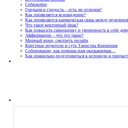
Себялюбие
Гордыня и гордость – есть ли отличия?
Как проявляется ясновидение?
Как проявляется кармическая связь между мужчин
Что такое векторный брак?
Как повысить самооценку и уверенность в себе дев
Аффирмации – что это такое?
Мирный воин, смотреть онлайн
Крестные родители и суть Таинства Крещения
Соборование, как помощь нам оказываемая…
Как правильно подготовиться к исповеди и причас