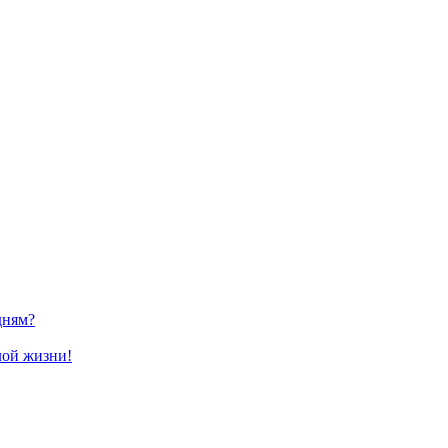
дням?
лой жизни!