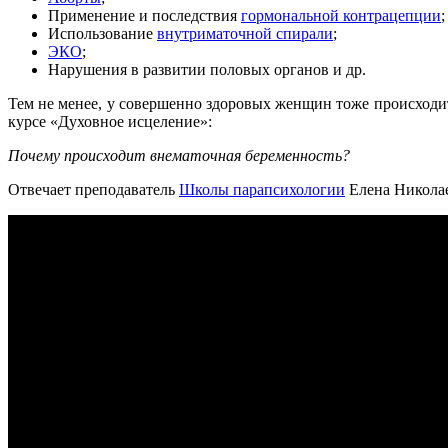
Применение и последствия
гормональной контрацепции
;
Использование
внутриматочной спирали
;
ЭКО
;
Нарушения в развитии половых органов и др.
Тем не менее, у совершенно здоровых женщин тоже происходит
курсе «Духовное исцеление»:
Почему происходит внематочная беременность?
Отвечает преподаватель
Школы парапсихологии
Елена Николае