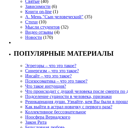
Святые
(40)
Зависимости
(6)
Книги on-line
(1)
А. Мень "Сын человеческий"
(35)
Стихи
(10)
Мысли студентов
(32)
Видео отзывы
(4)
Новости
(170)
ПОПУЛЯРНЫЕ МАТЕРИАЛЫ
Эгрегоры – что это такое?
Синергизм – что это такое?
Инсайт – что это такое?
Психосоматика – что это такое?
Что такое интуиция?
Что происходит с душой человека после смерти по 
Подселение сущности в человека, признаки
Реинкарнация души. Узнайте, кем Вы были в прош
Как выйти в астрал новичку с первого раза?
Коллективное бессознательное
Ноосфера Вернадского
Закон Рита
Безусловная любовь