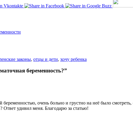
ременности
ленские законы
,
отцы и дети
,
хочу ребенка
ематочная беременность?”
 беременностью, очень больно и грустно на неё было смотреть, 
? Ответ удивил меня. Благодарю за статью!