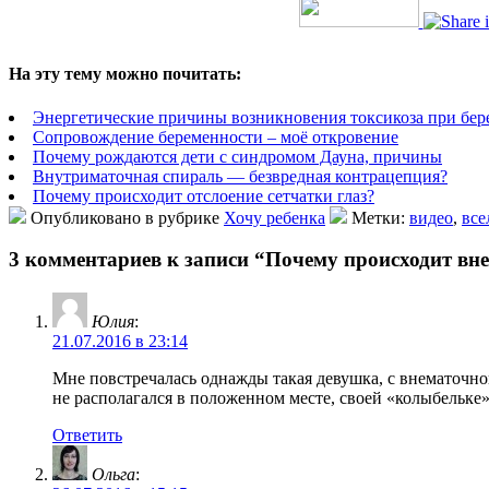
На эту тему можно почитать:
Энергетические причины возникновения токсикоза при бе
Сопровождение беременности – моё откровение
Почему рождаются дети с синдромом Дауна, причины
Внутриматочная спираль — безвредная контрацепция?
Почему происходит отслоение сетчатки глаз?
Опубликовано в рубрике
Хочу ребенка
Метки:
видео
,
все
3 комментариев к записи “Почему происходит вн
Юлия
:
21.07.2016 в 23:14
Мне повстречалась однажды такая девушка, с внематочной
не располагался в положенном месте, своей «колыбельке»
Ответить
Ольга
: