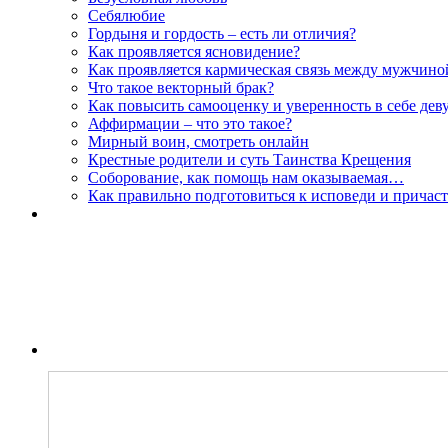
Себялюбие
Гордыня и гордость – есть ли отличия?
Как проявляется ясновидение?
Как проявляется кармическая связь между мужчин
Что такое векторный брак?
Как повысить самооценку и уверенность в себе дев
Аффирмации – что это такое?
Мирный воин, смотреть онлайн
Крестные родители и суть Таинства Крещения
Соборование, как помощь нам оказываемая…
Как правильно подготовиться к исповеди и причас