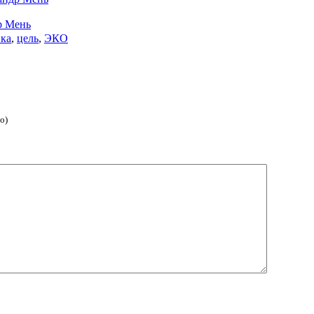
р Мень
нка
,
цель
,
ЭКО
о)