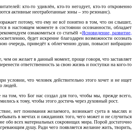
итателей: кто-то удивлён, кто-то негодует, кто-то откровенно
ются активные неотработанные зоны – это резонанс).
ражает потому, что ему не всё понятно в том, что он слышит,
тся в настоящем моменте в состоянии осознанности, обладает
екомендуем ознакомиться со статьёй «
Ясновидение, развитие,
осветлению, будет искренне благодарен возможности осознать
 свою очередь, приведёт к облегчению души, повысит вибрацию
, чем он желает в данный момент, проще говоря, что заставляет
еренести ответственность за свою жизнь и поступки на кого-то
ри условии, что человек действительно этого хочет и не ищет
о людей.
на том, что Бог нас создал для того, чтобы мы, прежде всего,
ились к тому, чтобы этого достичь через духовный рост.
ствие, нет понимания желаемого, возникает суета в мыслях и
ребывать в мечтах и ожиданиях того, чего может и не случиться
е не обо всех материальных сокровищах мира. Порой достаточно
ревающим душу. Ради чего появляется желание жить, творить,