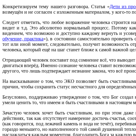
Конкретизируем тему нашего разговора. Статья «
Дети из про
возмущён и не согласен с изложенным материалом, у кого-то п
Следует отметить, что любое возражение человека строится н
видит и т.д. Это абсолютно нормальный процесс. Потому как
видением, что возможно и доступно каждому вернуть и усове
обучение, практика
»), в состоянии самостоятельно проверить
тот или иной момент, следовательно, получит возможность от
человека, который ещё на шаг станет ближе к самой важной це
Отрицающий человек поставит под сомнение всё, что выводит ег
двигаться вперёд. Именно сознание человека ставит всевозмож
другого, что лишь подтверждает незнание закона, что всё проис
На высказывание о том, что ЭКО позволяет быть счастливыми,
причин, чтобы сохранить статус несчастного для определённы
Безусловно, поддерживаю утверждение о том, что Бог создал н
умели ценить то, что имеем и быть счастливыми в настоящем м
Зачастую человек хочет быть счастливым, но при этом даже 
действиях, так как отсутствует намерение достичь счастья, со
(как говорится, под лежачий камень и вода не течёт), переби
гораздо меньшего, но наполненного той самой душевной тепл
наслаждаться каждым моментом, благодарить Бога за каждую в