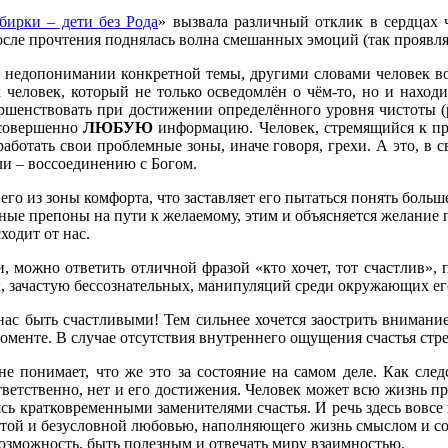
бирки – дети без Рода
» вызвала различный отклик в сердцах ч
осле прочтения поднялась волна смешанных эмоций (так проявля
а недопонимании конкретной темы, другими словами человек воз
 человек, который не только осведомлён о чём-то, но и находи
ршенствовать при достижении определённого уровня чистоты (р
 совершенно
ЛЮБУЮ
информацию. Человек, стремящийся к пр
работать свои проблемные зоны, иначе говоря, грехи. А это, в
ли – воссоединению с Богом.
о из зоны комфорта, что заставляет его пытаться понять больше
ные препоны на пути к желаемому, этим и объясняется желание п
ходит от нас.
 можно ответить отличной фразой «кто хочет, тот счастлив», п
х, зачастую бессознательных, манипуляций среди окружающих ег
ас быть счастливыми! Тем сильнее хочется заострить внимание 
оменте. В случае отсутствия внутреннего ощущения счастья стрем
не понимает, что же это за состояние на самом деле. Как след
ответственно, нет и его достижения. Человек может всю жизнь п
ваясь кратковременными заменителями счастья. И речь здесь вовс
отой и безусловной любовью, наполняющего жизнь смыслом и сог
озможность, быть полезным и отвечать миру взаимностью.