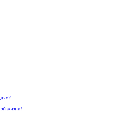
дням?
лой жизни!