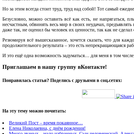
Но за этим всегда стоит труд, труд над собой! Тот самый еже
Безусловно, можно оставить всё как есть, не напрягаться, п
несчастным, обвинять весь мир в своих неудачах, предъявлять п
даже так, не оценил бы человек их ценности, так как не сделал
Резюмируя всё вышесказанное, хочется сказать, что для каж
продолжительного результата – это есть непрекращающаяся раб
И это ещё одна возможность задуматься… для меня в том числе,
Приглашаем в нашу группу вКонтакте!
Понравилась статья? Поделись с друзьями в соц.сетях:
На эту тему можно почитать:
Великий Пост – время покаянное…
Елена Николаевна, с днём рождения!
Много званых – мало избранных. Сын человеческий, Алекс