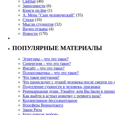
Святые
(40)
Зависимости
(6)
Книги on-line
(1)
А. Мень "Сын человеческий"
(35)
Стихи
(10)
Мысли студентов
(32)
Видео отзывы
(4)
Новости
(170)
ПОПУЛЯРНЫЕ МАТЕРИАЛЫ
Эгрегоры – что это такое?
Синергизм – что это такое?
Инсайт – что это такое?
Психосоматика – что это такое?
Что такое интуиция?
Что происходит с душой человека после смерти по 
Подселение сущности в человека, признаки
Реинкарнация души. Узнайте, кем Вы были в прош
Как выйти в астрал новичку с первого раза?
Коллективное бессознательное
Ноосфера Вернадского
Закон Рита
Безусловная любовь